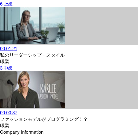
6
上級
00:01:21
私のリーダーシップ・スタイル
職業
3
中級
00:00:37
ファッションモデルがプログラミング！？
職業
Company Information