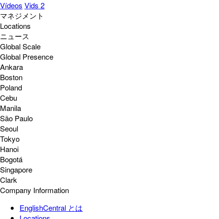
Vídeos
Vids 2
マネジメント
Locations
ニュース
Global Scale
Global Presence
Ankara
Boston
Poland
Cebu
Manila
São Paulo
Seoul
Tokyo
Hanoi
Bogotá
Singapore
Clark
Company Information
EnglishCentral とは
Locations