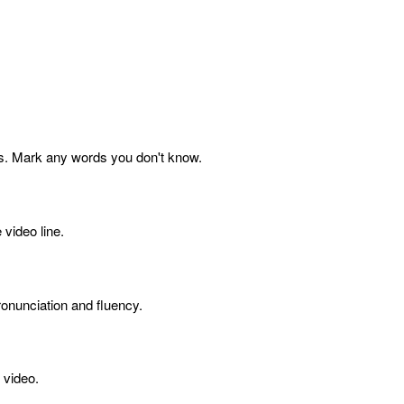
s. Mark any words you don't know.
 video line.
onunciation and fluency.
 video.