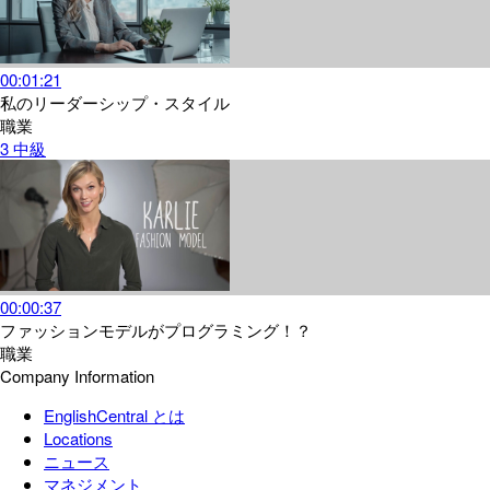
00:01:21
私のリーダーシップ・スタイル
職業
3
中級
00:00:37
ファッションモデルがプログラミング！？
職業
Company Information
EnglishCentral とは
Locations
ニュース
マネジメント