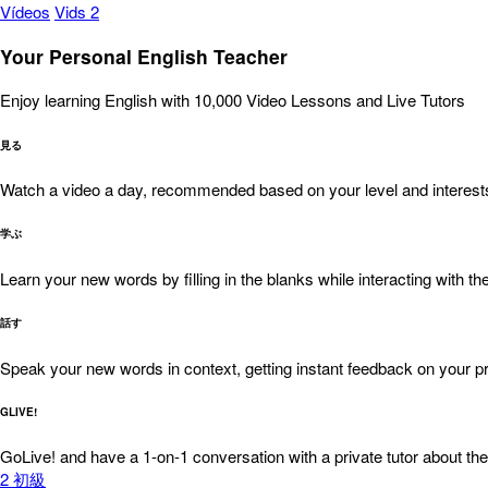
Vídeos
Vids 2
Your Personal English Teacher
Enjoy learning English with 10,000 Video Lessons and Live Tutors
見る
Watch a video a day, recommended based on your level and interest
学ぶ
Learn your new words by filling in the blanks while interacting with the
話す
Speak your new words in context, getting instant feedback on your pr
GLIVE!
GoLive! and have a 1-on-1 conversation with a private tutor about the
2
初級