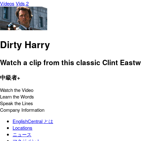
Vídeos
Vids 2
Dirty Harry
Watch a clip from this classic Clint East
中級者+
Watch the Video
Learn the Words
Speak the Lines
Company Information
EnglishCentral とは
Locations
ニュース
マネジメント