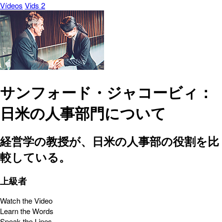
Vídeos
Vids 2
サンフォード・ジャコービィ：
日米の人事部門について
経営学の教授が、日米の人事部の役割を比
較している。
上級者
Watch the Video
Learn the Words
Speak the Lines