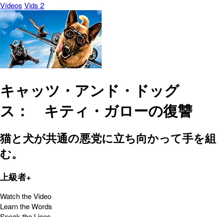
Vídeos
Vids 2
キャッツ・アンド・ドッグ
ス： キティ・ガローの復讐
猫と犬が共通の悪党に立ち向かって手を組
む。
上級者+
Watch the Video
Learn the Words
Speak the Lines