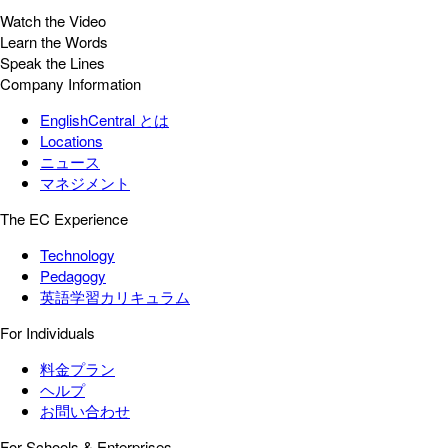
Watch the Video
Learn the Words
Speak the Lines
Company Information
EnglishCentral とは
Locations
ニュース
マネジメント
The EC Experience
Technology
Pedagogy
英語学習カリキュラム
For Individuals
料金プラン
ヘルプ
お問い合わせ
For Schools & Enterprises