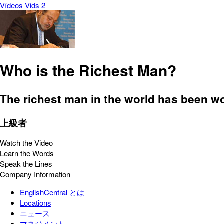
Vídeos
Vids 2
Who is the Richest Man?
The richest man in the world has been wor
上級者
Watch the Video
Learn the Words
Speak the Lines
Company Information
EnglishCentral とは
Locations
ニュース
マネジメント