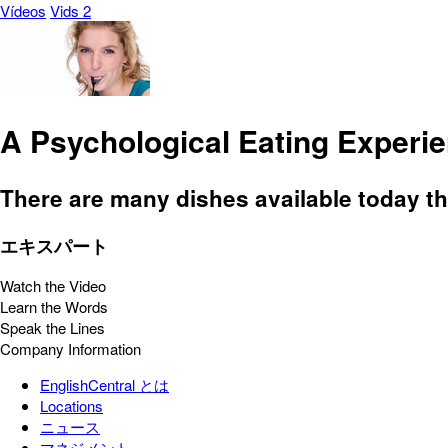
Vídeos
Vids 2
A Psychological Eating Experi
There are many dishes available today th
エキスパート
Watch the Video
Learn the Words
Speak the Lines
Company Information
EnglishCentral とは
Locations
ニュース
マネジメント