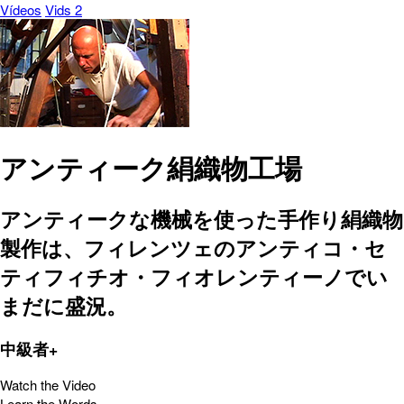
Vídeos
Vids 2
アンティーク絹織物工場
アンティークな機械を使った手作り絹織物
製作は、フィレンツェのアンティコ・セ
ティフィチオ・フィオレンティーノでい
まだに盛況。
中級者+
Watch the Video
Learn the Words