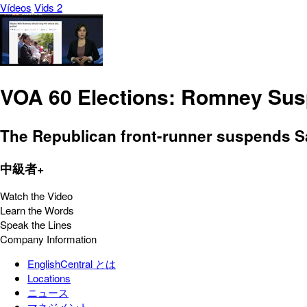
Vídeos
Vids 2
VOA 60 Elections: Romney Susp
The Republican front-runner suspends Sa
中級者+
Watch the Video
Learn the Words
Speak the Lines
Company Information
EnglishCentral とは
Locations
ニュース
マネジメント