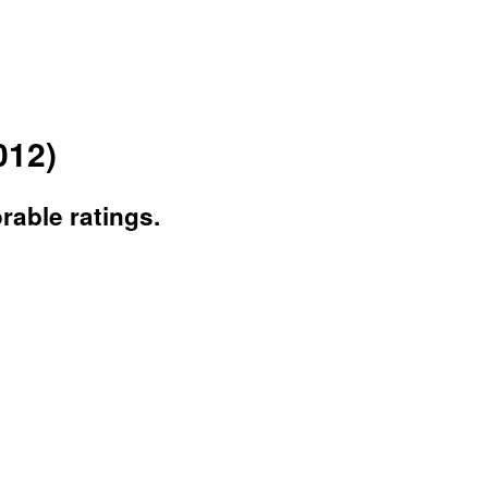
012)
able ratings.