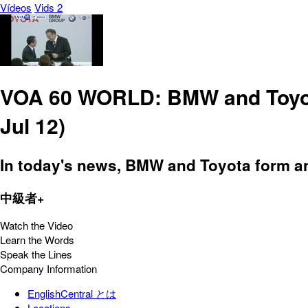
Vídeos
Vids 2
VOA 60 WORLD: BMW and Toyota 
Jul 12)
In today's news, BMW and Toyota form an 
中級者+
Watch the Video
Learn the Words
Speak the Lines
Company Information
EnglishCentral とは
Locations