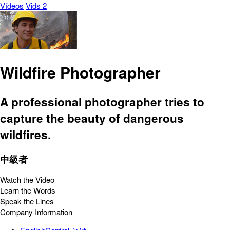
Vídeos
Vids 2
Wildfire Photographer
A professional photographer tries to
capture the beauty of dangerous
wildfires.
中級者
Watch the Video
Learn the Words
Speak the Lines
Company Information