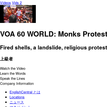
Vídeos
Vids 2
VOA 60 WORLD: Monks Protest a
Fired shells, a landslide, religious prote
上級者
Watch the Video
Learn the Words
Speak the Lines
Company Information
EnglishCentral とは
Locations
ニュース
マネジメント