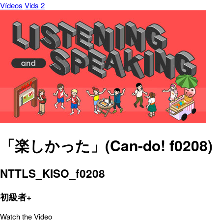
Vídeos
Vids 2
「楽しかった」(Can-do! f0208)
NTTLS_KISO_f0208
初級者+
Watch the Video