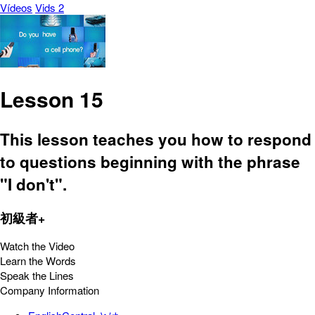
Vídeos
Vids 2
Lesson 15
This lesson teaches you how to respond
to questions beginning with the phrase
"I don't".
初級者+
Watch the Video
Learn the Words
Speak the Lines
Company Information