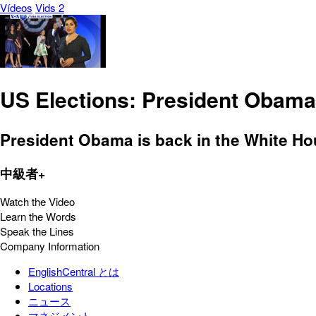
Vídeos
Vids 2
US Elections: President Obama 
President Obama is back in the White Hous
中級者+
Watch the Video
Learn the Words
Speak the Lines
Company Information
EnglishCentral とは
Locations
ニュース
マネジメント