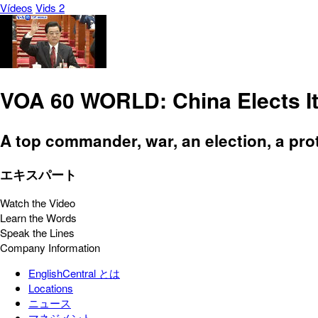
Vídeos
Vids 2
VOA 60 WORLD: China Elects It
A top commander, war, an election, a pro
エキスパート
Watch the Video
Learn the Words
Speak the Lines
Company Information
EnglishCentral とは
Locations
ニュース
マネジメント