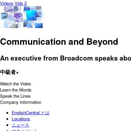
Vídeos
Vids 2
Communication and Beyond
An executive from Broadcom speaks abo
中級者+
Watch the Video
Learn the Words
Speak the Lines
Company Information
EnglishCentral とは
Locations
ニュース
マネジメント