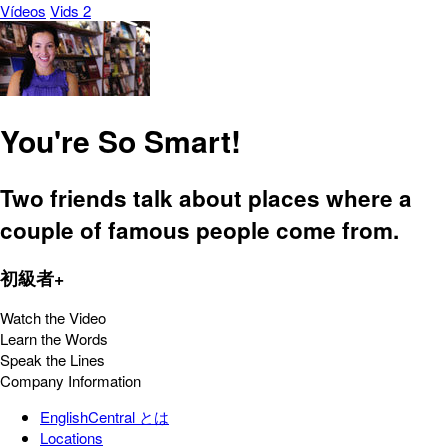
Vídeos
Vids 2
You're So Smart!
Two friends talk about places where a
couple of famous people come from.
初級者+
Watch the Video
Learn the Words
Speak the Lines
Company Information
EnglishCentral とは
Locations