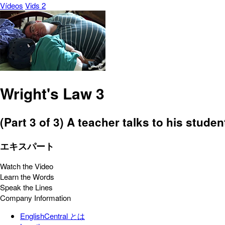
Vídeos
Vids 2
Wright's Law 3
(Part 3 of 3) A teacher talks to his stude
エキスパート
Watch the Video
Learn the Words
Speak the Lines
Company Information
EnglishCentral とは