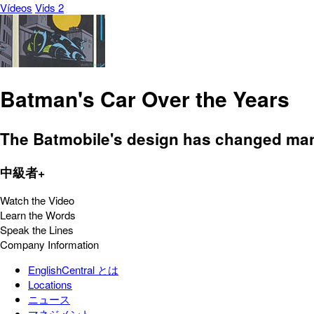
Vídeos
Vids 2
Batman's Car Over the Years
The Batmobile's design has changed many
中級者+
Watch the Video
Learn the Words
Speak the Lines
Company Information
EnglishCentral とは
Locations
ニュース
マネジメント