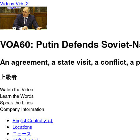
Vídeos
Vids 2
VOA60: Putin Defends Soviet-Na
An agreement, a state visit, a conflict, a
上級者
Watch the Video
Learn the Words
Speak the Lines
Company Information
EnglishCentral とは
Locations
ニュース
マネジメント