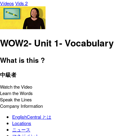
Vídeos
Vids 2
WOW2- Unit 1- Vocabulary
What is this ?
中級者
Watch the Video
Learn the Words
Speak the Lines
Company Information
EnglishCentral とは
Locations
ニュース
マネジメント