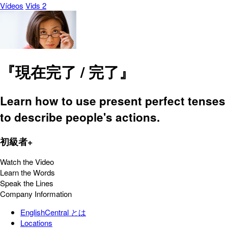
Vídeos
Vids 2
『現在完了 / 完了』
Learn how to use present perfect tenses
to describe people's actions.
初級者+
Watch the Video
Learn the Words
Speak the Lines
Company Information
EnglishCentral とは
Locations