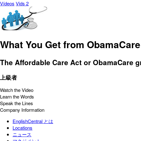
Vídeos
Vids 2
What You Get from ObamaCare
The Affordable Care Act or ObamaCare gr
上級者
Watch the Video
Learn the Words
Speak the Lines
Company Information
EnglishCentral とは
Locations
ニュース
マネジメント