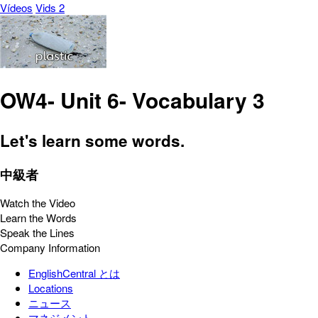
Vídeos
Vids 2
OW4- Unit 6- Vocabulary 3
Let's learn some words.
中級者
Watch the Video
Learn the Words
Speak the Lines
Company Information
EnglishCentral とは
Locations
ニュース
マネジメント