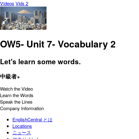
Vídeos
Vids 2
OW5- Unit 7- Vocabulary 2
Let's learn some words.
中級者+
Watch the Video
Learn the Words
Speak the Lines
Company Information
EnglishCentral とは
Locations
ニュース
マネジメント