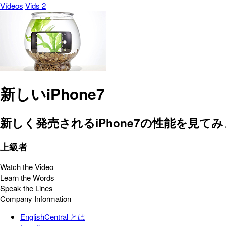
Vídeos
Vids 2
新しいiPhone7
新しく発売されるiPhone7の性能を見て
上級者
Watch the Video
Learn the Words
Speak the Lines
Company Information
EnglishCentral とは