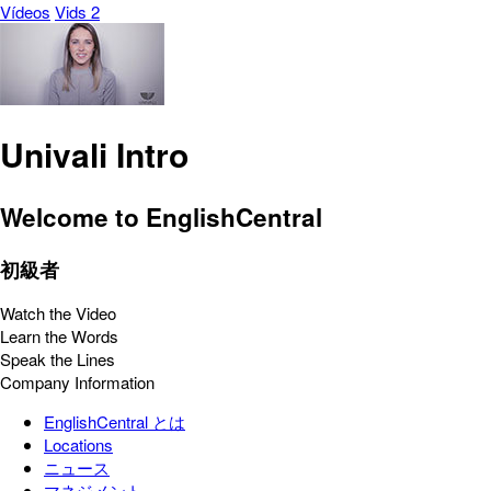
Vídeos
Vids 2
Univali Intro
Welcome to EnglishCentral
初級者
Watch the Video
Learn the Words
Speak the Lines
Company Information
EnglishCentral とは
Locations
ニュース
マネジメント