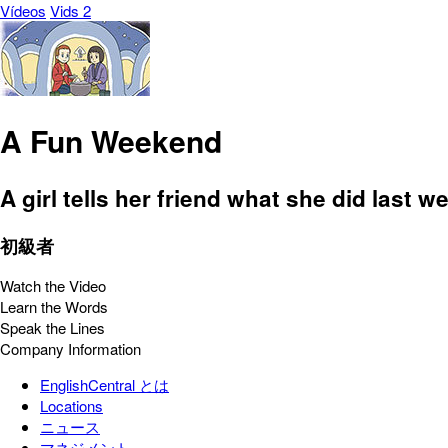
Vídeos
Vids 2
A Fun Weekend
A girl tells her friend what she did last 
初級者
Watch the Video
Learn the Words
Speak the Lines
Company Information
EnglishCentral とは
Locations
ニュース
マネジメント