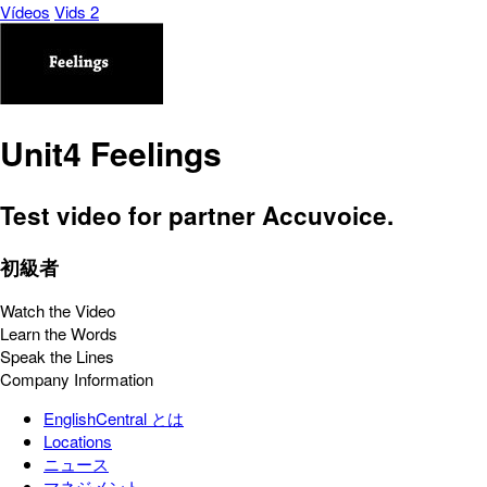
Vídeos
Vids 2
Unit4 Feelings
Test video for partner Accuvoice.
初級者
Watch the Video
Learn the Words
Speak the Lines
Company Information
EnglishCentral とは
Locations
ニュース
マネジメント