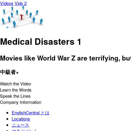
Vídeos
Vids 2
Medical Disasters 1
Movies like World War Z are terrifying, b
中級者+
Watch the Video
Learn the Words
Speak the Lines
Company Information
EnglishCentral とは
Locations
ニュース
マネジメント