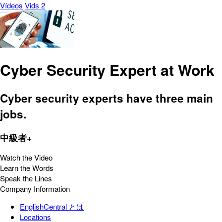
Vídeos
Vids 2
Cyber Security Expert at Work
Cyber security experts have three main
jobs.
中級者+
Watch the Video
Learn the Words
Speak the Lines
Company Information
EnglishCentral とは
Locations