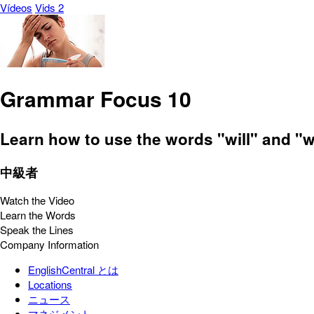
Vídeos
Vids 2
Grammar Focus 10
Learn how to use the words "will" and "wo
中級者
Watch the Video
Learn the Words
Speak the Lines
Company Information
EnglishCentral とは
Locations
ニュース
マネジメント