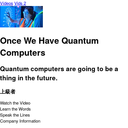
Vídeos
Vids 2
Once We Have Quantum
Computers
Quantum computers are going to be a
thing in the future.
上級者
Watch the Video
Learn the Words
Speak the Lines
Company Information