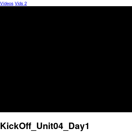
Vídeos
Vids 2
KickOff_Unit04_Day1