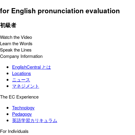
for English pronunciation evaluation
初級者
Watch the Video
Learn the Words
Speak the Lines
Company Information
EnglishCentral とは
Locations
ニュース
マネジメント
The EC Experience
Technology
Pedagogy
英語学習カリキュラム
For Individuals