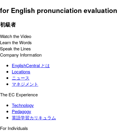
for English pronunciation evaluation
初級者
Watch the Video
Learn the Words
Speak the Lines
Company Information
EnglishCentral とは
Locations
ニュース
マネジメント
The EC Experience
Technology
Pedagogy
英語学習カリキュラム
For Individuals