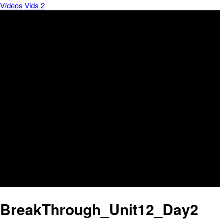
Vídeos
Vids 2
BreakThrough_Unit12_Day2