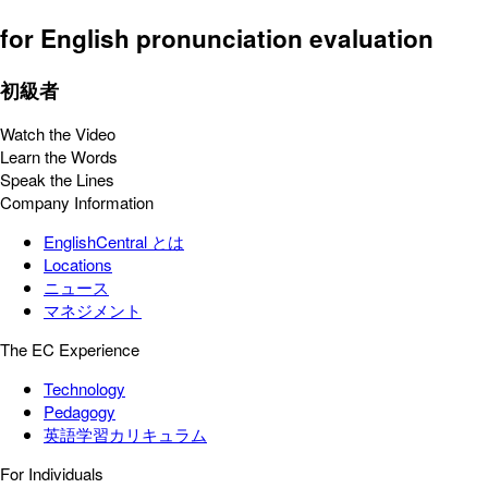
for English pronunciation evaluation
初級者
Watch the Video
Learn the Words
Speak the Lines
Company Information
EnglishCentral とは
Locations
ニュース
マネジメント
The EC Experience
Technology
Pedagogy
英語学習カリキュラム
For Individuals