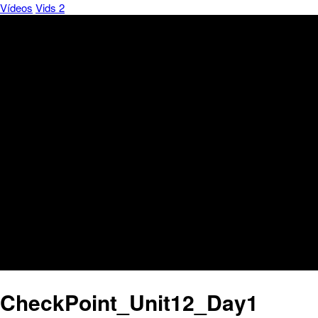
Vídeos
Vids 2
CheckPoint_Unit12_Day1