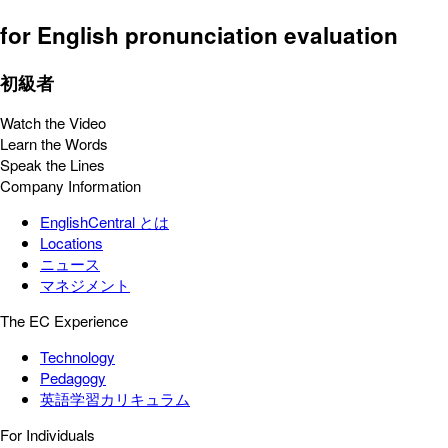
for English pronunciation evaluation
初級者
Watch the Video
Learn the Words
Speak the Lines
Company Information
EnglishCentral とは
Locations
ニュース
マネジメント
The EC Experience
Technology
Pedagogy
英語学習カリキュラム
For Individuals