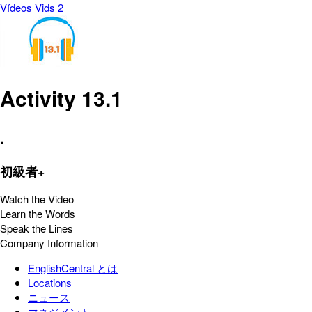
Vídeos
Vids 2
Activity 13.1
.
初級者+
Watch the Video
Learn the Words
Speak the Lines
Company Information
EnglishCentral とは
Locations
ニュース
マネジメント