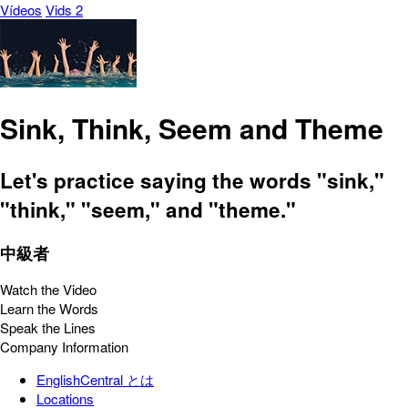
Vídeos
Vids 2
Sink, Think, Seem and Theme
Let's practice saying the words "sink,"
"think," "seem," and "theme."
中級者
Watch the Video
Learn the Words
Speak the Lines
Company Information
EnglishCentral とは
Locations