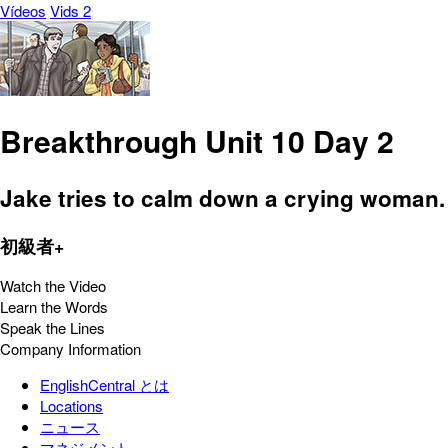
Vídeos
Vids 2
Breakthrough Unit 10 Day 2
Jake tries to calm down a crying woman.
初級者+
Watch the Video
Learn the Words
Speak the Lines
Company Information
EnglishCentral とは
Locations
ニュース
マネジメント