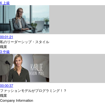
6
上級
00:01:21
私のリーダーシップ・スタイル
職業
3
中級
00:00:37
ファッションモデルがプログラミング！？
職業
Company Information