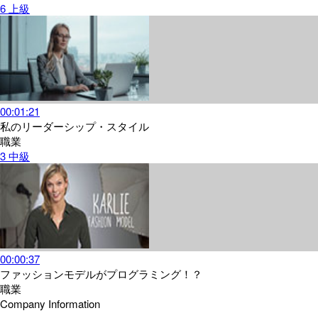
6
上級
00:01:21
私のリーダーシップ・スタイル
職業
3
中級
00:00:37
ファッションモデルがプログラミング！？
職業
Company Information